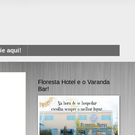
e aqui!
Floresta Hotel e o Varanda
Bar!