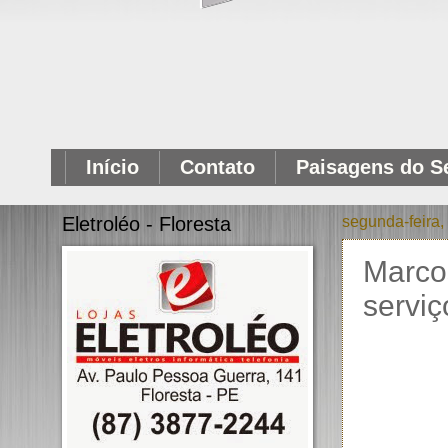
Início
Contato
Paisagens do S
Eletroléo - Floresta
segunda-feira,
Marco
serviç